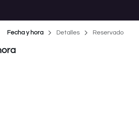
desarrollos2
Fecha y hora
Detalles
Reservado
hora